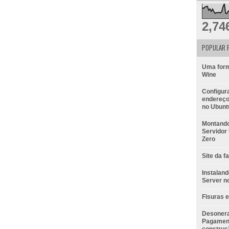
2,74
POPULAR 
Uma form
Wine
Configur
endereço 
no Ubunt
Montando
Servidor
Zero
Site da f
Instalan
Server n
Fisuras 
Desonera
Pagamen