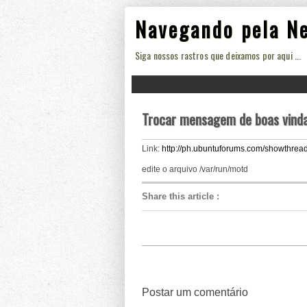
Navegando pela N
Siga nossos rastros que deixamos por aqui ...
Trocar mensagem de boas vind
Link:
http://ph.ubuntuforums.com/showthre
edite o arquivo /var/run/motd
Share this article
:
Postar um comentário