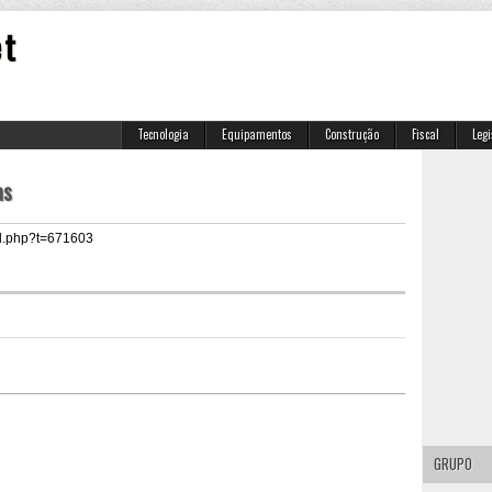
et
Tecnologia
Equipamentos
Construção
Fiscal
Leg
as
ad.php?t=671603
GRUPO