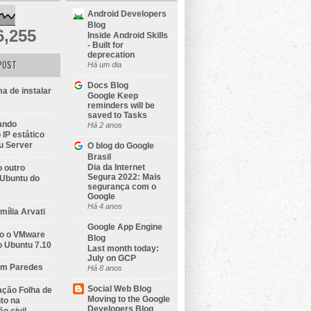
Android Developers
Blog
6,255
Inside Android Skills
- Built for
deprecation
POST
Há um dia
Docs Blog
a de instalar
Google Keep
reminders will be
saved to Tasks
ando
Há 2 anos
IP estático
u Server
O blog do Google
Brasil
Dia da Internet
 outro
Segura 2022: Mais
 Ubuntu do
segurança com o
Google
Há 4 anos
amília Arvati
Google App Engine
do o VMware
Blog
o Ubuntu 7.10
Last month today:
July on GCP
em Paredes
Há 8 anos
Social Web Blog
ção Folha de
Moving to the Google
to na
Developers Blog