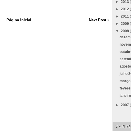
►
2013
►
2012
►
2011
Página inicial
Next Post »
►
2009
▼
2008
dezem
novem
outub
setem
agost
julho 
março
fevere
janeir
►
2007
VISUALIZ