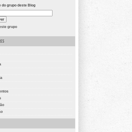
e do grupo deste Blog
 este grupo
RES
a
ia
entos
s
ção
ão