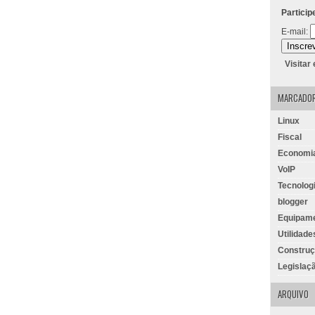
Particip
E-mail:
Visitar
MARCADO
Linux
Fiscal
Economi
VoIP
Tecnolog
blogger
Equipam
Utilidade
Constru
Legislaç
ARQUIVO