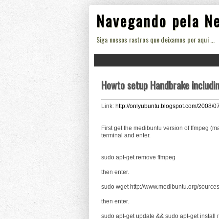
Navegando pela N
Siga nossos rastros que deixamos por aqui ...
Howto setup Handbrake includin
Link:
http://onlyubuntu.blogspot.com/2008/0
First get the medibuntu version of ffmpeg (
terminal and enter.
sudo apt-get remove ffmpeg
then enter.
sudo wget http://www.medibuntu.org/sources.lis
then enter.
sudo apt-get update && sudo apt-get install