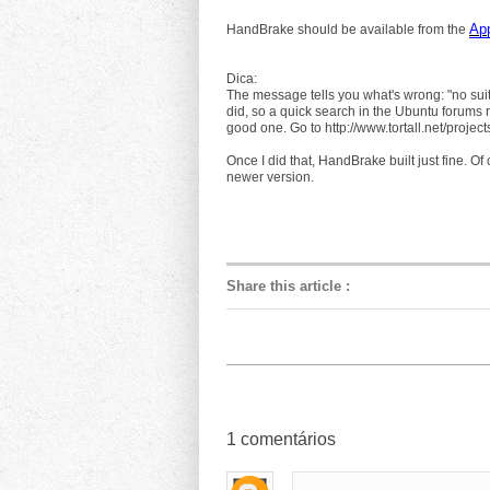
App
HandBrake should be available from the
Dica:
The message tells you what's wrong: "no suit
did, so a quick search in the Ubuntu forums re
good one. Go to http://www.tortall.net/projec
Once I did that, HandBrake built just fine. Of
newer version.
Share this article
:
1
comentários