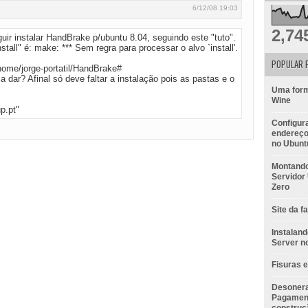
6/12/08 19:03
2,74
ir instalar HandBrake p/ubuntu 8.04, seguindo este "tuto".
tall" é: make: *** Sem regra para processar o alvo `install'.
POPULAR 
/home/jorge-portatil/HandBrake#
 dar? Afinal só deve faltar a instalação pois as pastas e o
Uma form
Wine
p.pt
"
Configur
endereço 
no Ubunt
Montando
Servidor
Zero
Site da f
Instalan
Server n
Fisuras 
Desonera
Pagamen