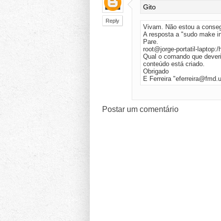
Gito
Reply
Vivam. Não estou a consegu
A resposta a "sudo make ins
Pare.
root@jorge-portatil-laptop:
Qual o comando que deveria
conteúdo está criado.
Obrigado
E Ferreira "
eferreira@fmd.u
Postar um comentário