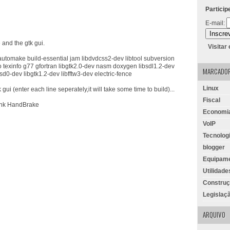
Particip
E-mail:
and the gtk gui.
Visitar
 automake build-essential jam libdvdcss2-dev libtool subversion
texinfo g77 gfortran libgtk2.0-dev nasm doxygen libsdl1.2-dev
MARCADO
besd0-dev libgtk1.2-dev libfftw3-dev electric-fence
Linux
ui (enter each line seperately,it will take some time to build)...
Fiscal
runk HandBrake
Economi
VoIP
Tecnolog
blogger
Equipam
Utilidade
Constru
Legislaç
ARQUIVO