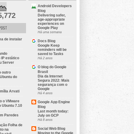
Android Developers
Blog
5,772
Delivering safer,
age-appropriate
experiences on
POST
Google Play
Há uma semana
a de instalar
Docs Blog
Google Keep
reminders will be
ando
saved to Tasks
IP estático
Há 2 anos
u Server
O blog do Google
Brasil
 outro
Dia da Internet
 Ubuntu do
Segura 2022: Mais
segurança com o
Google
amília Arvati
Há 4 anos
do o VMware
Google App Engine
o Ubuntu 7.10
Blog
Last month today:
em Paredes
July on GCP
Há 8 anos
ção Folha de
Social Web Blog
to na
Moving to the Google