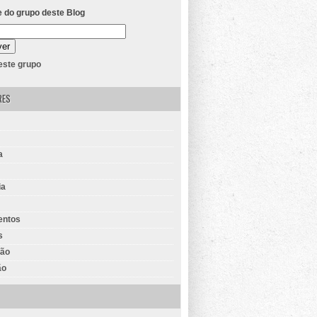
e do grupo deste Blog
 este grupo
RES
a
ia
entos
s
ção
ão