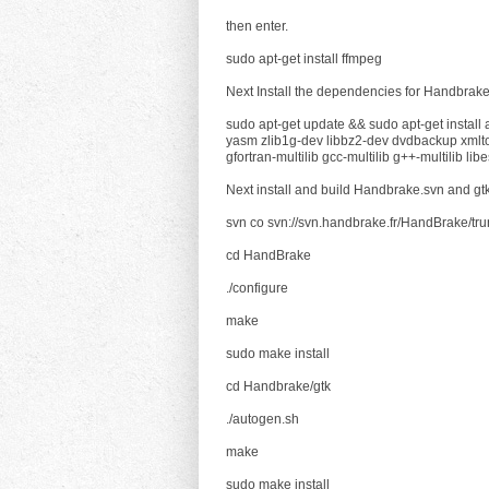
then enter.
sudo apt-get install ffmpeg
Next Install the dependencies for Handbrake 
sudo apt-get update && sudo apt-get install
yasm zlib1g-dev libbz2-dev dvdbackup xmlto 
gfortran-multilib gcc-multilib g++-multilib li
Next install and build Handbrake.svn and gtk g
svn co svn://svn.handbrake.fr/HandBrake/t
cd HandBrake
./configure
make
sudo make install
cd Handbrake/gtk
./autogen.sh
make
sudo make install