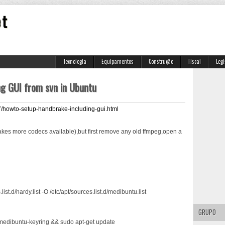
et
Tecnologia
Equipamentos
Construção
Fiscal
Leg
g GUI from svn in Ubuntu
7/howto-setup-handbrake-including-gui.html
makes more codecs available),but first remove any old ffmpeg,open a
t.d/hardy.list -O /etc/apt/sources.list.d/medibuntu.list
GRUPO
 medibuntu-keyring && sudo apt-get update