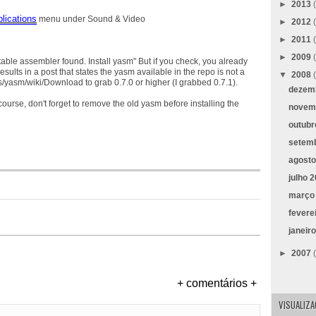
►
2013
lications
menu under Sound & Video
►
2012
►
2011
►
2009
able assembler found. Install yasm" But if you check, you already
sults in a post that states the yasm available in the repo is not a
▼
2008
ts/yasm/wiki/Download to grab 0.7.0 or higher (I grabbed 0.7.1).
dezem
 course, don't forget to remove the old yasm before installing the
novem
outub
setem
agost
julho 
março
fevere
janeir
►
2007
+ comentários +
VISUALIZ